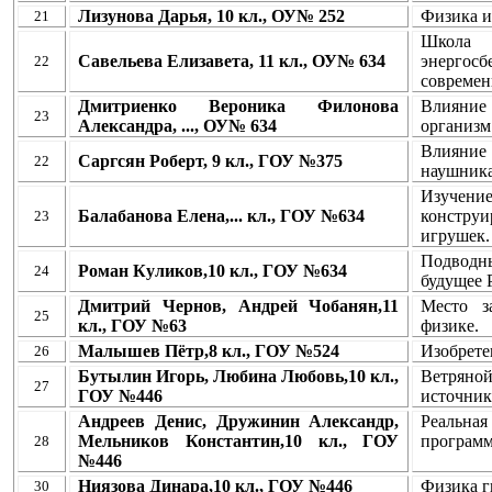
Лизунова Дарья, 10 кл., ОУ№ 252
Физика и
21
Школа
Савельева Елизавета, 11 кл., ОУ№ 634
энергос
22
современ
Дмитриенко Вероника Филонова
Влияние
23
Александра, ..., ОУ№ 634
организм
Влияни
Саргсян Роберт, 9 кл., ГОУ №375
22
наушника
Изучени
Балабанова Елена,... кл., ГОУ №634
констру
23
игрушек.
Подвод
Роман Куликов,10 кл., ГОУ №634
24
будущее 
Дмитрий Чернов, Андрей Чобанян,11
Место з
25
кл., ГОУ №63
физике.
Малышев Пётр,8 кл., ГОУ №524
Изобрете
26
Бутылин Игорь, Любина Любовь,10 кл.,
Ветряно
27
ГОУ №446
источник
Андреев Денис, Дружинин Александр,
Реальна
Мельников Константин,10 кл., ГОУ
программ
28
№446
Ниязова Динара,10 кл., ГОУ №446
Физика г
30