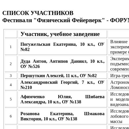
СПИСОК УЧАСТНИКОВ
Фестиваля "Физический Фейерверк" - ФО
Участник, учебное заведение
Влияние
Погужельская Екатерина, 10 кл., ОУ
экспери
1
№82
примере 
Экспер
Дуда Антон, Антипов Даниил, 10 кл.,
подъемн
2
ОУ №526
современ
Першуткин Алексей, 11 кл., ОУ №82
Игра-тре
3
Александровский Георгий, 7 кл., ОУ
Астрон
4
№210
Ломонос
Исследов
Афимченко Юлия, Шибаева
и модел
5
Александра, 10 кл., ОУ №138
видеоана
Исслед
Розанова Екатерина, Шмакова
лобового
6
Виктория, 10 кл., ОУ №138
массы
Исследо