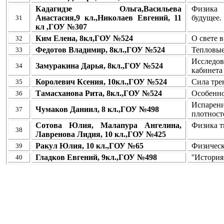
Кадагидзе Ольга,Васильева
Физика
Анастасия,9 кл.,Николаев Евгений, 11
будущее.
31
кл ,ГОУ №307
Ким Елена, 8кл,ГОУ №524
О свете в
32
Федотов Владимир, 8кл.,ГОУ №524
Тепловые
33
Исслед
Замуракина Дарья, 8кл.,ГОУ №524
34
кабинета
Королевич Ксения, 10кл.,ГОУ №524
Сила тре
35
Тамасханова Рита, 8кл.,ГОУ №524
Особенно
36
Испаре
Чумаков Даниил, 8 кл.,ГОУ №498
37
плотност
Сотова Юлия, Малапура Ангелина,
Физика т
38
Лавренова Лидия, 10 кл.,ГОУ №425
Ракул Юлия, 10 кл.,ГОУ №65
Физическ
39
Гладков Евгений, 9кл.,ГОУ №498
''Истори
40