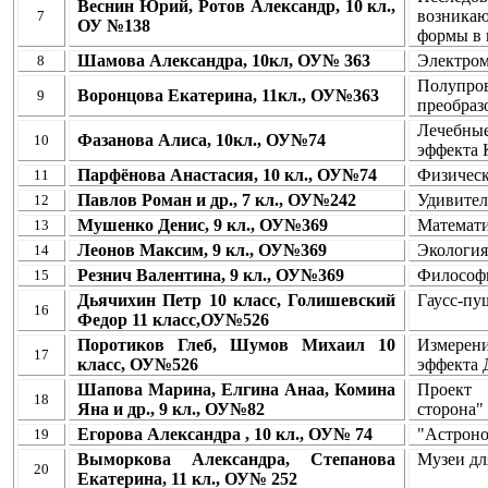
Веснин Юрий, Ротов Александр, 10 кл.,
возника
7
ОУ №138
формы в 
Шамова Александра, 10кл, ОУ№ 363
Электром
8
Полупро
Воронцова Екатерина, 11кл., ОУ№363
9
преобраз
Лечебны
Фазанова Алиса, 10кл., ОУ№74
10
эффекта 
Парфёнова Анастасия, 10 кл., ОУ№74
Физическ
11
Павлов Роман и др., 7 кл., ОУ№242
Удивител
12
Мушенко Денис, 9 кл., ОУ№369
Математи
13
Леонов Максим, 9 кл., ОУ№369
Экология
14
Резнич Валентина, 9 кл., ОУ№369
Философи
15
Дьячихин Петр 10 класс, Голишевский
Гаусс-пу
16
Федор 11 класс,ОУ№526
Поротиков Глеб, Шумов Михаил 10
Измерен
17
класс, ОУ№526
эффекта 
Шапова Марина, Елгина Анаа, Комина
Проект
18
Яна и др., 9 кл., ОУ№82
сторона"
Егорова Александра , 10 кл., ОУ№ 74
"Астроно
19
Выморкова Александра, Степанова
Музеи дл
20
Екатерина, 11 кл., ОУ№ 252